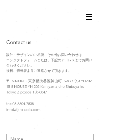
Contact us
設計・デザインのご相談、その他お問い合わせは
コンタクトフォームま
たは
、下記のアドレスまでお問い
合わせください。
後日、担当者よりご連絡させて頂き
ます。
〒150-00
47 東京都
渋谷区神
山町15-8 ハウスYH20
2
15-8
HOUSE YH
202
Kamiyama-cho Shibuya-ku
Tokyo ZipCode
150-0047
fax.
03-6804-7838
info(at)iro-so
la
.co
m